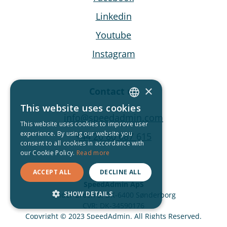
Linkedin
Youtube
Instagram
×
Contact us
This website uses cookies
ENGLISH
info@speedadmin.com
This website uses cookies to improve user
DANISH
experience. By using our website you
+44 20 80 687 615
consent to all cookies in accordance with
GERMAN
our Cookie Policy.
Read more
SWEDISH
ACCEPT ALL
DECLINE ALL
ICELANDIC
SpeedAdmin ApS
SHOW DETAILS
Under Broen 3, DK-6400 Sønderborg
NORWEGIAN
CVR: DK-34590176
STRICTLY NECESSARY
Copyright © 2023 SpeedAdmin. All Rights Reserved.