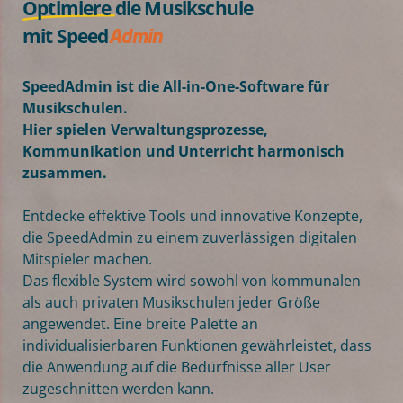
Optimiere
die Musikschule
mit
Speed
Admin
Sichere Kommunikation
Einfache Nutzerverwaltung
SpeedAdmin ist die All-in-One-Software für
Musikschulen.
Effiziente Planung
Hier spielen Verwaltungsprozesse,
Optimiere
die Musikschule
Kommunikation und Unterricht harmonisch
zusammen.
Entdecke effektive Tools und innovative Konzepte,
die SpeedAdmin zu einem zuverlässigen digitalen
Mitspieler machen.
Das flexible System wird sowohl von kommunalen
als auch privaten Musikschulen jeder Größe
angewendet. Eine breite Palette an
individualisierbaren Funktionen gewährleistet, dass
die Anwendung auf die Bedürfnisse aller User
zugeschnitten werden kann.