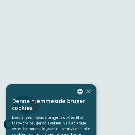
×
Denne hjemmeside bruger
ENGLISH
cookies
DANISH
Denne hjemmeside bruger cookies til at
Cookies
forbedre brugeroplevelsen. Ved at bruge
GERMAN
vores hjemmeside giver du samtykke til alle
SWEDISH
cookies i overensstemmelse med vores