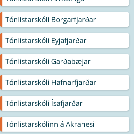
Tónlistarskóli Borgarfjarðar
Tónlistarskóli Eyjafjarðar
Tónlistarskóli Garðabæjar
Tónlistarskóli Hafnarfjarðar
Tónlistarskóli Ísafjarðar
Tónlistarskólinn á Akranesi