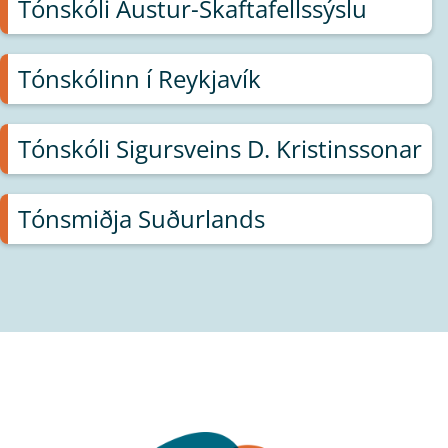
Tónskóli Austur-Skaftafellssýslu
Tónskólinn í Reykjavík
Tónskóli Sigursveins D. Kristinssonar
Tónsmiðja Suðurlands