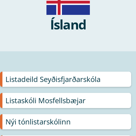
Ísland
Listadeild Seyðisfjarðarskóla
Listaskóli Mosfellsbæjar
Nýi tónlistarskólinn