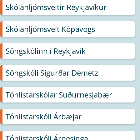
Skólahljómsveitir Reykjavíkur
Skólahljómsveit Kópavogs
Söngskólinn í Reykjavík
Söngskóli Sigurðar Demetz
Tónlistarskólar Suðurnesjabær
Tónlistarskóli Árbæjar
Tónlistarskóli Árnesinga