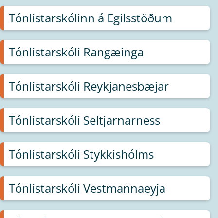
Tónlistarskólinn á Egilsstöðum
Tónlistarskóli Rangæinga
Tónlistarskóli Reykjanesbæjar
Tónlistarskóli Seltjarnarness
Tónlistarskóli Stykkishólms
Tónlistarskóli Vestmannaeyja​