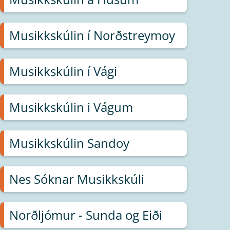
Musikkskúlin í Norðstreymoy
Musikkskúlin í Vági
Musikkskúlin i Vágum
Musikkskúlin Sandoy
Nes Sóknar Musikkskúli
Norðljómur - Sunda og Eiði