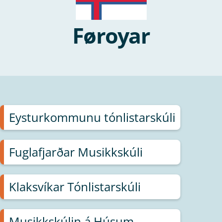
Føroyar
Eysturkommunu tónlistarskúli
Fuglafjarðar Musikkskúli
Klaksvíkar Tónlistarskúli
Musikkskúlin á Húsum