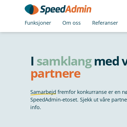
Funksjoner
Om oss
Referanser
I
samklang
med v
partnere
Samarbejd
fremfor konkurranse er en nø
SpeedAdmin-etoset. Sjekk ut våre partne
info.