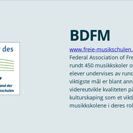
BDFM
www.freie-musikschulen.
Federal Association of F
rundt 450 musikkskoler o
elever undervises av run
viktigste mål er blant an
videreutvikle kvaliteten 
kulturskaping som et vik
musikkskolene i deres ro