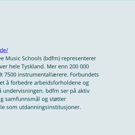
de/
ree Music Schools (bdfm) representerer
ver hele Tyskland. Mer enn 200 000
dt 7500 instrumentallærere. Forbundets
net å forbedre arbeidsforholdene og
på undervisningen. bdfm ser på aktiv
tig samfunnsmål og støtter
lle som utdanningsinstitusjoner.