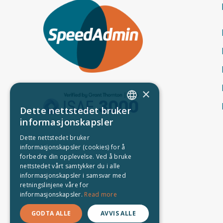
×
Dette nettstedet bruker
ENGLISH
informasjonskapsler
DANISH
Dette nettstedet bruker
informasjonskapsler (cookies) for å
GERMAN
forbedre din opplevelse. Ved å bruke
SWEDISH
nettstedet vårt samtykker du i alle
informasjonskapsler i samsvar med
ICELANDIC
retningslinjene våre for
informasjonskapsler.
Read more
NORWEGIAN
GODTA ALLE
AVVIS ALLE