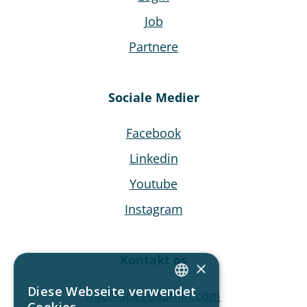
Job
Partnere
Sociale Medier
Facebook
Linkedin
Youtube
Instagram
Kontakt os
×
Diese Webseite verwendet
info@speedadmin.com
ENGLISH