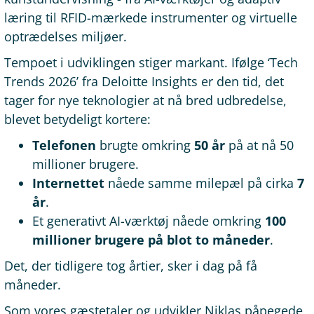
læring til RFID-mærkede instrumenter og virtuelle
optrædelses miljøer.
Tempoet i udviklingen stiger markant. Ifølge ‘Tech
Trends 2026’ fra Deloitte Insights er den tid, det
tager for nye teknologier at nå bred udbredelse,
blevet betydeligt kortere:
Telefonen
brugte omkring
50 år
på at nå 50
millioner brugere.
Internettet
nåede samme milepæl på cirka
7
år
.
Et generativt AI-værktøj nåede omkring
100
millioner brugere på blot to måneder
.
Det, der tidligere tog årtier, sker i dag på få
måneder.
Som vores gæstetaler og udvikler Niklas påpegede,