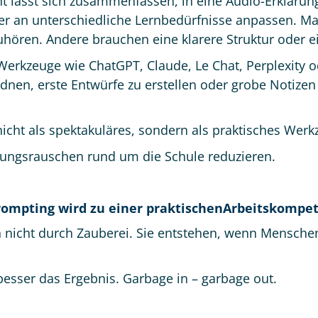
 lässt sich zusammenfassen, in eine Audio-Erklärung
r an unterschiedliche Lernbedürfnisse anpassen. M
ören. Andere brauchen eine klarere Struktur oder ei
erkzeuge wie ChatGPT, Claude, Le Chat, Perplexity od
rdnen, erste Entwürfe zu erstellen oder grobe Notize
nicht als spektakuläres, sondern als praktisches Werk
ltungsrauschen rund um die Schule reduzieren.
Prompting wird zu einer praktischenArbeitskompet
n nicht durch Zauberei. Sie entstehen, wenn Mensche
besser das Ergebnis. Garbage in – garbage out.