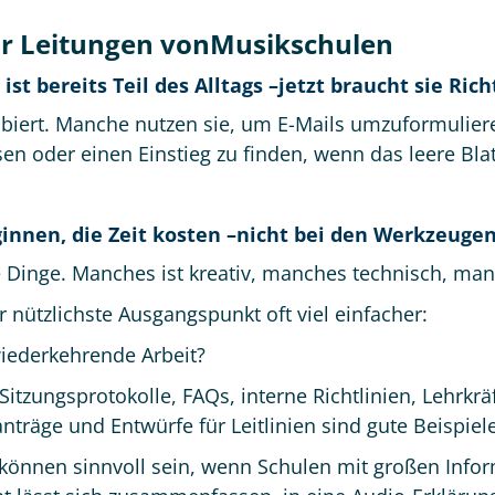
ür Leitungen vonMusikschulen
I ist bereits Teil des Alltags –jetzt braucht sie Ric
obiert. Manche nutzen sie, um E-Mails umzuformuliere
oder einen Einstieg zu finden, wenn das leere Blatt
innen, die Zeit kosten –nicht bei den Werkzeugen
 Dinge. Manches ist kreativ, manches technisch, ma
 nützlichste Ausgangspunkt oft viel einfacher:
wiederkehrende Arbeit?
Sitzungsprotokolle, FAQs, interne Richtlinien, Lehrkr
träge und Entwürfe für Leitlinien sind gute Beispiele
önnen sinnvoll sein, wenn Schulen mit großen Info