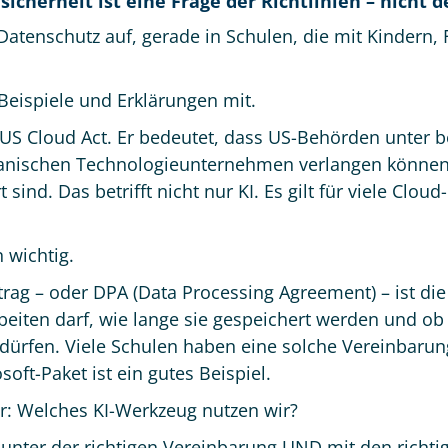
sicherheit ist eine Frage der Richtlinien – nicht d
 Datenschutz auf, gerade in Schulen, die mit Kindern,
Beispiele und Erklärungen mit.
er US Cloud Act. Er bedeutet, dass US-Behörden unte
kanischen Technologieunternehmen verlangen können
sind. Das betrifft nicht nur KI. Es gilt für viele Cloud
 wichtig.
rag – oder DPA (Data Processing Agreement) – ist die 
beiten darf, wie lange sie gespeichert werden und ob 
rfen. Viele Schulen haben eine solche Vereinbarung 
soft-Paket ist ein gutes Beispiel.
nur: Welches KI-Werkzeug nutzen wir?
unter der richtigen Vereinbarung UND mit den richti